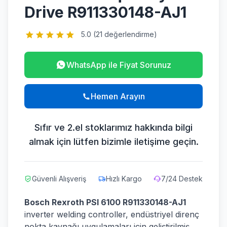
Drive R911330148-AJ1
5.0 (
21
değerlendirme)
WhatsApp ile Fiyat Sorunuz
Hemen Arayın
Sıfır ve 2.el stoklarımız hakkında bilgi
almak için lütfen bizimle iletişime geçin.
Güvenli Alışveriş
Hızlı Kargo
7/24 Destek
Bosch Rexroth PSI 6100 R911330148-AJ1
inverter welding controller, endüstriyel direnç
nokta kaynağı uygulamaları için geliştirilmiş