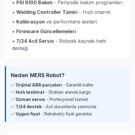
•
PSI 6100 Bakım
- Periyodik bakım programları
•
Welding Controller Tamiri
- Hızlı onarım
•
Kalibrasyon
ve performans testleri
•
Firmware Güncellemeleri
•
7/24 Acil Servis
- Robotik kaynak hattı
desteği
Neden MERS Robot?
✅
Orijinal ABB parçaları
- Garantili kalite
✅
Hızlı teslimat
- Stoktan anında kargo
✅
Uzman servis
- Profesyonel hizmet
✅
7/24 destek
- Acil durumlarda yanınızda
✅
Uygun fiyat
- Rekabetçi fiyat garantisi