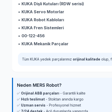
•
KUKA Dişli Kutuları (RDW serisi)
•
KUKA Servo Motorlar
•
KUKA Robot Kabloları
•
KUKA Fren Sistemleri
•
00-122-456
•
KUKA Mekanik Parçalar
Tüm KUKA yedek parçalarımız
orijinal kalitede
olup, f
Neden MERS Robot?
✅
Orijinal ABB parçaları
- Garantili kalite
✅
Hızlı teslimat
- Stoktan anında kargo
✅
Uzman servis
- Profesyonel hizmet
✅
7/24 destek
- Acil durumlarda yanınızda