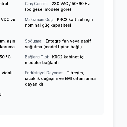
trol
Giriş Gerilimi:
230 VAC / 50-60 Hz
(bölgesel modele göre)
 VDC ve
Maksimum Güç:
KRC2 kart seti için
nominal güç kapasitesi
ım, aşırı
Soğutma:
Entegre fan veya pasif
l koruma
soğutma (model tipine bağlı)
+50 °C
Bağlantı Tipi:
KRC2 kabinet içi
modüler bağlantı
 vidalı
Endüstriyel Dayanım:
Titreşim,
sıcaklık değişimi ve EMI ortamlarına
dayanıklı
ol