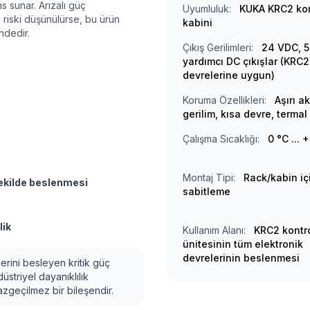
s sunar. Arızalı güç
Uyumluluk:
KUKA KRC2 kon
 riski düşünülürse, bu ürün
kabini
indedir.
Çıkış Gerilimleri:
24 VDC, 5
yardımcı DC çıkışlar (KRC2
devrelerine uygun)
Koruma Özellikleri:
Aşırı ak
gerilim, kısa devre, terma
Çalışma Sıcaklığı:
0 °C ... 
Montaj Tipi:
Rack/kabin içi
şekilde beslenmesi
sabitleme
lik
Kullanım Alanı:
KRC2 kontr
ünitesinin tüm elektronik
devrelerinin beslenmesi
erini besleyen kritik güç
üstriyel dayanıklılık
 vazgeçilmez bir bileşendir.