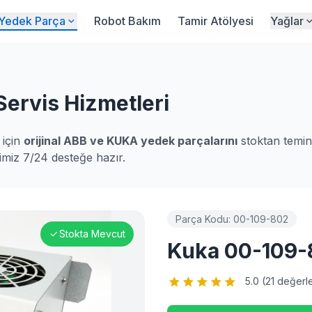
Yedek Parça
Robot Bakım
Tamir Atölyesi
Yağlar
ervis Hizmetleri
 için
orijinal ABB ve KUKA yedek parçalarını
stoktan temin
imiz 7/24 desteğe hazır.
Parça Kodu:
00-109-802
Stokta Mevcut
Kuka 00-109-
5.0 (
21
değerle