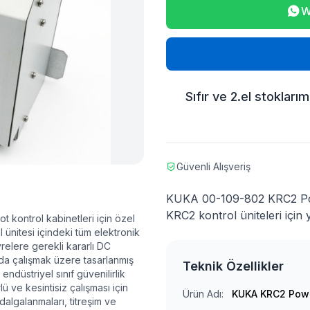
W
Sıfır ve 2.el stokları
Güvenli Alışveriş
KUKA 00-109-802 KRC2 P
KRC2 kontrol üniteleri için 
ontrol kabinetleri için özel
l ünitesi içindeki tüm elektronik
vrelere gerekli kararlı DC
da çalışmak üzere tasarlanmış
Teknik Özellikler
endüstriyel sınıf güvenilirlik
ü ve kesintisiz çalışması için
Ürün Adı:
KUKA KRC2 Pow
dalgalanmaları, titreşim ve