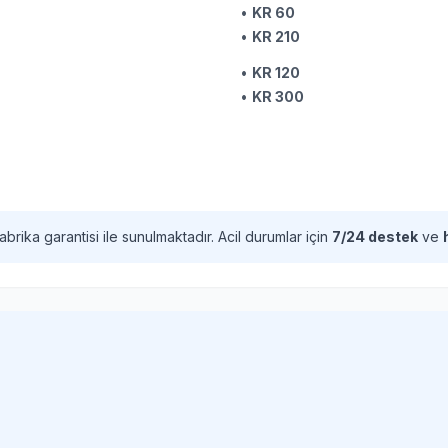
•
KR 60
•
KR 210
•
KR 120
•
KR 300
abrika garantisi ile sunulmaktadır. Acil durumlar için
7/24 destek
ve