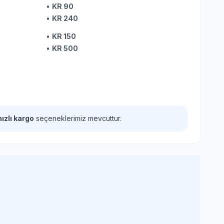
•
KR 90
•
KR 240
•
KR 150
•
KR 500
hızlı kargo
seçeneklerimiz mevcuttur.