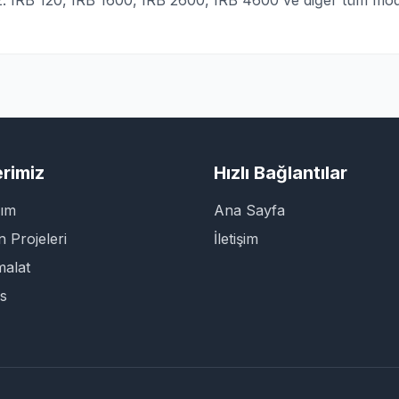
z. IRB 120, IRB 1600, IRB 2600, IRB 4600 ve diğer tüm mode
rimiz
Hızlı Bağlantılar
kım
Ana Sayfa
 Projeleri
İletişim
malat
s