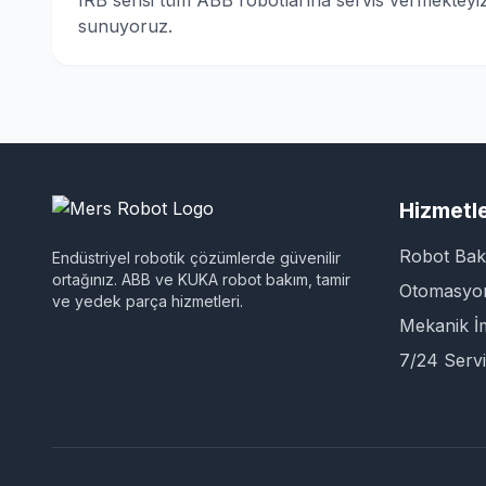
IRB serisi tüm ABB robotlarına servis vermekteyi
sunuyoruz.
Hizmetle
Robot Ba
Endüstriyel robotik çözümlerde güvenilir
ortağınız. ABB ve KUKA robot bakım, tamir
Otomasyon
ve yedek parça hizmetleri.
Mekanik İ
7/24 Servi