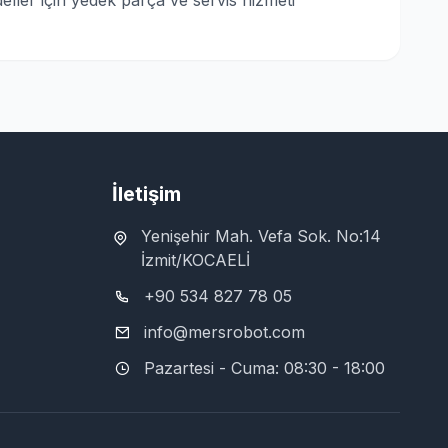
ller için yedek parça ve servis hizmeti
İletişim
Yenişehir Mah. Vefa Sok. No:14
İzmit/KOCAELİ
+90 534 827 78 05
info@mersrobot.com
Pazartesi - Cuma: 08:30 - 18:00