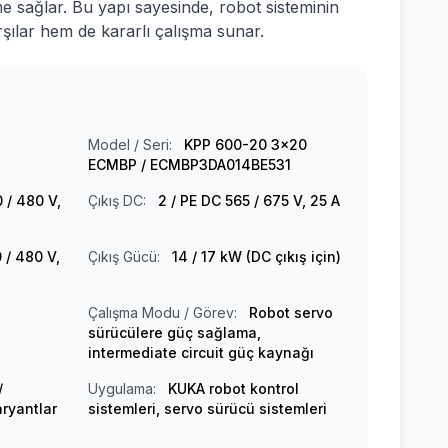
e sağlar. Bu yapı sayesinde, robot sisteminin
rşılar hem de kararlı çalışma sunar.
Model / Seri:
KPP 600-20 3x20
ECMBP / ECMBP3DA014BE531
 / 480 V,
Çıkış DC:
2 / PE DC 565 / 675 V, 25 A
 / 480 V,
Çıkış Gücü:
14 / 17 kW (DC çıkış için)
Çalışma Modu / Görev:
Robot servo
sürücülere güç sağlama,
intermediate circuit güç kaynağı
/
Uygulama:
KUKA robot kontrol
aryantlar
sistemleri, servo sürücü sistemleri