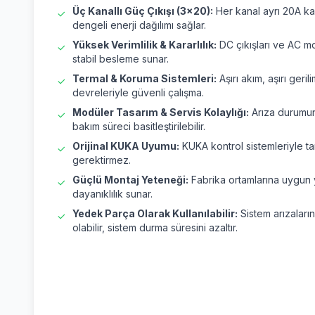
Üç Kanallı Güç Çıkışı (3x20):
Her kanal ayrı 20A ka
dengeli enerji dağılımı sağlar.
Yüksek Verimlilik & Kararlılık:
DC çıkışları ve AC m
stabil besleme sunar.
Termal & Koruma Sistemleri:
Aşırı akım, aşırı geri
devreleriyle güvenli çalışma.
Modüler Tasarım & Servis Kolaylığı:
Arıza durumund
bakım süreci basitleştirilebilir.
Orijinal KUKA Uyumu:
KUKA kontrol sistemleriyle t
gerektirmez.
Güçlü Montaj Yeteneği:
Fabrika ortamlarına uygun ya
dayanıklılık sunar.
Yedek Parça Olarak Kullanılabilir:
Sistem arızaların
olabilir, sistem durma süresini azaltır.