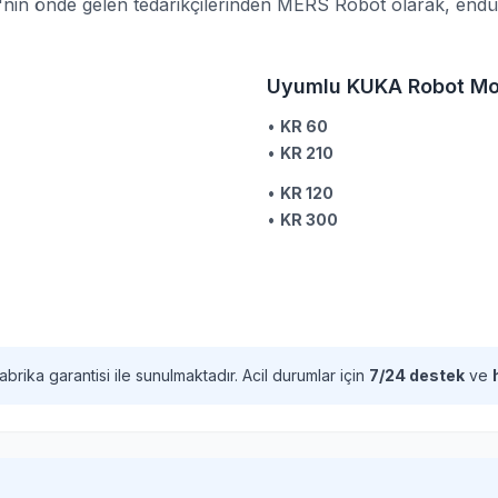
n önde gelen tedarikçilerinden MERS Robot olarak, endüstri
Uyumlu KUKA Robot Mod
•
KR 60
•
KR 210
•
KR 120
•
KR 300
abrika garantisi ile sunulmaktadır. Acil durumlar için
7/24 destek
ve