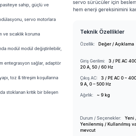
servo sürücüler için beslem
pasiteye sahip, güçlü ve
hem enerji gereksinimini ka
odülasyonu, servo motorlara
Teknik Özellikler
lim ve sıcaklık koruma
Özellik:
Değer / Açıklama
a modül modül değiştirilebilir,
Giriş Gerilimi:
3 / PE AC 400
am entegrasyon sağlar, adaptör
20 A, 50 / 60 Hz
pı, toz & titreşim koşullarına
Çıkış AC:
3 / PE AC 0 – 400
9 A, 0 – 500 Hz
da stoklanan kritik bir bileşen
Ağırlık:
~ 9 kg
Durum / Seçenekler:
Yeni 
Yenilenmiş / Kullanılmış v
mevcut