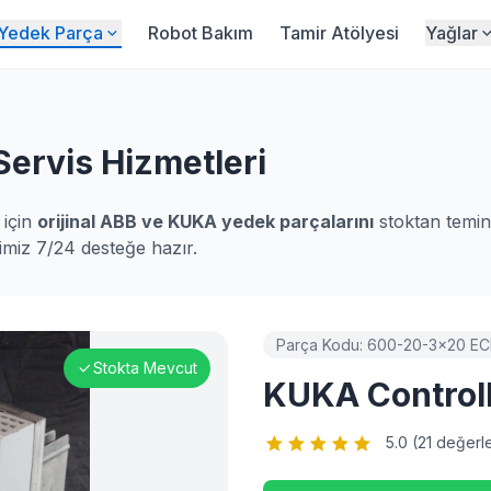
Yedek Parça
Robot Bakım
Tamir Atölyesi
Yağlar
ervis Hizmetleri
 için
orijinal ABB ve KUKA yedek parçalarını
stoktan temin
imiz 7/24 desteğe hazır.
Parça Kodu:
600-20-3x20 E
Stokta Mevcut
KUKA Control
5.0 (
21
değerle