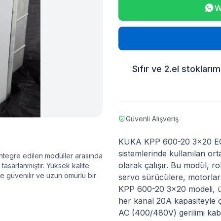
W
Sıfır ve 2.el stokları
Güvenli Alışveriş
KUKA KPP 600-20 3x20 ECM
sistemlerinde kullanılan ort
entegre edilen modüller arasında
olarak çalışır. Bu modül, ro
tasarlanmıştır. Yüksek kalite
le güvenilir ve uzun ömürlü bir
servo sürücülere, motorlara 
KPP 600-20 3x20 modeli, üç 
her kanal 20A kapasiteyle ça
AC (400/480V) gerilimi kab