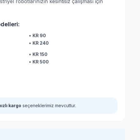
yel robotlarınızın kesintisiz çalışması için
elleri:
•
KR 90
•
KR 240
•
KR 150
•
KR 500
hızlı kargo
seçeneklerimiz mevcuttur.